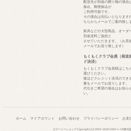
配送先が別途の贈り物の場合
振込、郵便振込が
ご利用可能です。
その場合は先払いとなります
ちらからメールでご案内致し
家具などの大型商品、オーダ
別途送料ご負担と
させていただきます。（お見
メールでお送り致します）
もくもくクラブ会員（発送
ド決済）
もくもくクラブ会員様はこち
選びください。
後ほどクレジット決済のでき
書をメールでお送りします。
代引きご希望の場合はお知ら
い。
ホーム
マイアカウント
お問い合わせ
プライバシーポリシー
お支
カラーミーショップ
Copyright (C) 2005-2026
GMOペパボ株式