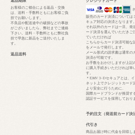
返品期限
クレジットカード
お客様のご都合による返品・交換
ネ
は、送料・手数料ともにお客様ご負
販売のカード決済については
担でお願いします。
キュア対応の決済となります
不良品や配送途中の破損などの事故
それ以外のカードは一旦、発
がございましたら、弊社までご連絡
ード決済を選んでいただきご
下さい。送料・手数料ともに弊社負
ていただければ
担で早急に新品をご送付いたしま
こちらからカード決済可能な
す。
をメールで発行します。
メール形式の請求書は通常の
返品送料
決済が可能です。
お手数をおかけしますが上記
に購入手続きいただければ幸
す。
＊EMV 3-Dセキュアとは、
ネット上でクレジットカード
より安全に行うために、
国際カードブランドが推奨す
認証サービスを採用しており
予約注文（発送前カード決
代引き
商品お届け時に代金を回収し