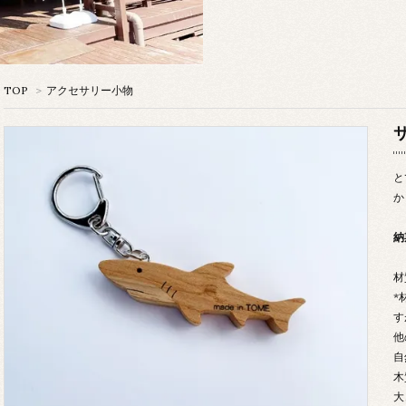
TOP
>
アクセサリー小物
と
か
納
材
*
す
他
自
木
大