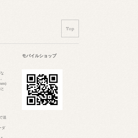
Top
モバイルショップ
プな
す。
mm)
内と
。
で送
ーダ