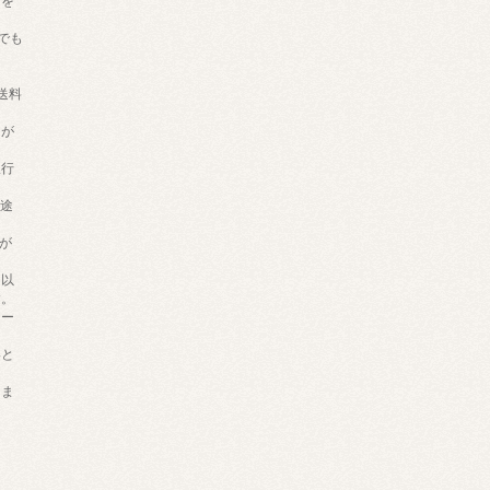
りを
でも
送料
きが
銀行
別途
。
が
円以
す。
カー
いと
しま