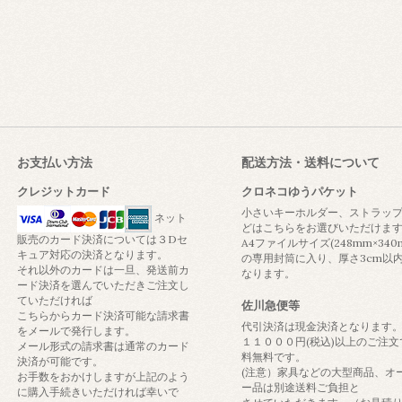
お支払い方法
配送方法・送料について
クレジットカード
クロネコゆうパケット
小さいキーホルダー、ストラッ
ネット
どはこちらをお選びいただけま
販売のカード決済については３Dセ
A4ファイルサイズ(248mm×340
キュア対応の決済となります。
の専用封筒に入り、厚さ3cm以
それ以外のカードは一旦、発送前カ
なります。
ード決済を選んでいただきご注文し
ていただければ
佐川急便等
こちらからカード決済可能な請求書
代引決済は現金決済となります
をメールで発行します。
１１０００円(税込)以上のご注文
メール形式の請求書は通常のカード
料無料です。
決済が可能です。
(注意）家具などの大型商品、オ
お手数をおかけしますが上記のよう
ー品は別途送料ご負担と
に購入手続きいただければ幸いで