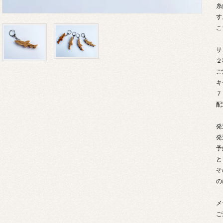
糸
す
こ
サ
２
ご
キ
７
配
発
発
予
と
そ
の
メ
ご