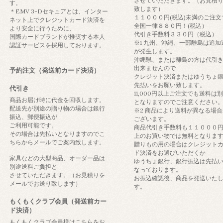
させていただきます。（お見積
す。
致します）
＊EMV 3-Dセキュアとは、インター
１１０００円(税込)未満のご注文
ネット上でクレジットカード決済を
全国一律８８０円！(税込）
より安全に行うために、
代引き手数料３３０円（税込）
国際カードブランドが推奨する本人
※1 九州、沖縄、一部離島は追加
認証サービスを採用しております。
が発生します。
沖縄県、または離島の方は代引
出来ませんので
予約注文（発送前カード決済）
クレジット決済またはゆうちょ
先払いをお願い致します。
代引き
11,000円以上ご注文でも送料は
商品お届け時に代金を回収します。
となりますのでご注意ください
配送先が別途の贈り物の場合は銀行
※2 商品により送料が異なる場合
振込、郵便振込が
ございます。
ご利用可能です。
商品代引き手数料も１１０００
その場合は先払いとなりますのでこ
上のお買い物では無料となりま
ちらからメールでご案内致します。
贈りもの用の場合はクレジット
ド決済をお選びいただくか
家具などの大型商品、オーダー品は
ゆうちょ銀行、銀行振込は先払
別途送料ご負担と
なっております。
させていただきます。（お見積りを
お振込確認後、商品を発送いた
メールでお送り致します）
す。
もくもくクラブ会員（発送前カー
ド決済）
もくもくクラブ会員様はこちらをお