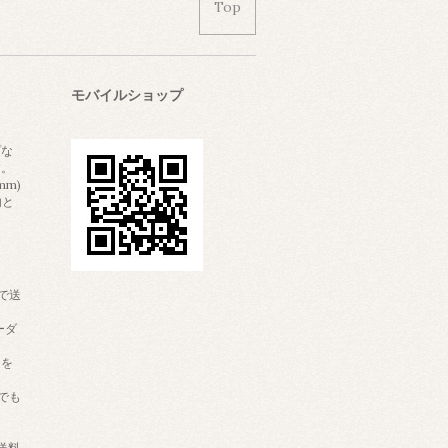
Top
モバイルショップ
プな
す。
mm)
内と
。
で送
ーダ
りを
でも
送料