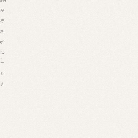
きが
銀行
別途
。
が
円以
す。
カー
いと
しま