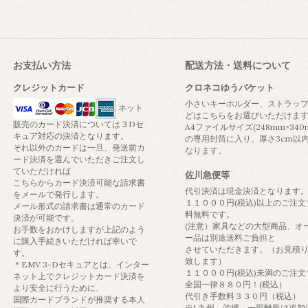
お支払い方法
配送方法・送料について
クレジットカード
クロネコゆうパケット
小さいキーホルダー、ストラッ
ネット
どはこちらをお選びいただけま
販売のカード決済については３Dセ
A4ファイルサイズ(248mm×340
キュア対応の決済となります。
の専用封筒に入り、厚さ3cm以
それ以外のカードは一旦、発送前カ
なります。
ード決済を選んでいただきご注文し
ていただければ
佐川急便等
こちらからカード決済可能な請求書
代引決済は現金決済となります
をメールで発行します。
１１０００円(税込)以上のご注文
メール形式の請求書は通常のカード
料無料です。
決済が可能です。
(注意）家具などの大型商品、オ
お手数をおかけしますが上記のよう
ー品は別途送料ご負担と
に購入手続きいただければ幸いで
させていただきます。（お見積
す。
致します）
＊EMV 3-Dセキュアとは、インター
１１０００円(税込)未満のご注文
ネット上でクレジットカード決済を
全国一律８８０円！(税込）
より安全に行うために、
代引き手数料３３０円（税込）
国際カードブランドが推奨する本人
※1 九州、沖縄、一部離島は追加