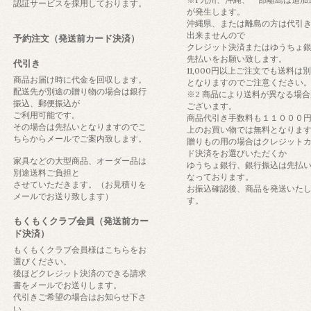
認証サービスを採用しております。
が発生します。
沖縄県、または離島の方は代引
出来ませんので
予約注文（発送前カード決済）
クレジット決済またはゆうちょ
先払いをお願い致します。
代引き
11,000円以上ご注文でも送料は
商品お届け時に代金を回収します。
となりますのでご注意ください
配送先が別途の贈り物の場合は銀行
※2 商品により送料が異なる場合
振込、郵便振込が
ございます。
ご利用可能です。
商品代引き手数料も１１０００
その場合は先払いとなりますのでこ
上のお買い物では無料となりま
ちらからメールでご案内致します。
贈りもの用の場合はクレジット
ド決済をお選びいただくか
家具などの大型商品、オーダー品は
ゆうちょ銀行、銀行振込は先払
別途送料ご負担と
なっております。
させていただきます。（お見積りを
お振込確認後、商品を発送いた
メールでお送り致します）
す。
もくもくクラブ会員（発送前カー
ド決済）
もくもくクラブ会員様はこちらをお
選びください。
後ほどクレジット決済のできる請求
書をメールでお送りします。
代引きご希望の場合はお知らせ下さ
い。