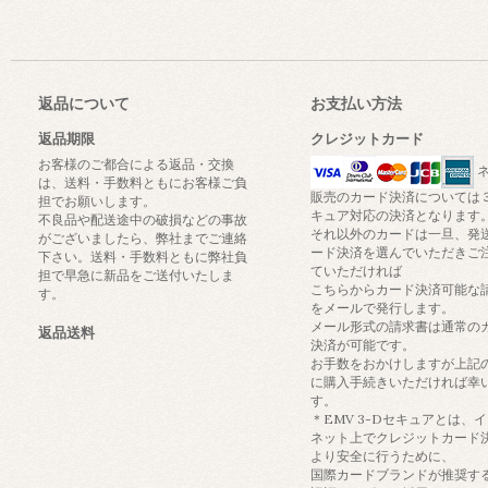
返品について
お支払い方法
返品期限
クレジットカード
お客様のご都合による返品・交換
ネ
は、送料・手数料ともにお客様ご負
販売のカード決済については
担でお願いします。
キュア対応の決済となります
不良品や配送途中の破損などの事故
それ以外のカードは一旦、発
がございましたら、弊社までご連絡
ード決済を選んでいただきご
下さい。送料・手数料ともに弊社負
ていただければ
担で早急に新品をご送付いたしま
こちらからカード決済可能な
す。
をメールで発行します。
メール形式の請求書は通常の
返品送料
決済が可能です。
お手数をおかけしますが上記
に購入手続きいただければ幸
す。
＊EMV 3-Dセキュアとは、
ネット上でクレジットカード
より安全に行うために、
国際カードブランドが推奨す