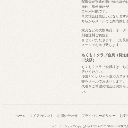
配送先が別途の贈り物の場合
振込、郵便振込が
ご利用可能です。
その場合は先払いとなります
ちらからメールでご案内致し
家具などの大型商品、オーダ
別途送料ご負担と
させていただきます。（お見
メールでお送り致します）
もくもくクラブ会員（発送
ド決済）
もくもくクラブ会員様はこち
選びください。
後ほどクレジット決済のでき
書をメールでお送りします。
代引きご希望の場合はお知ら
い。
ホーム
マイアカウント
お問い合わせ
プライバシーポリシー
お支
カラーミーショップ
Copyright (C) 2005-2026
GMOペパボ株式