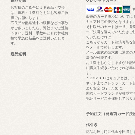
返品期限
クレジットカード
お客様のご都合による返品・交換
ネ
は、送料・手数料ともにお客様ご負
販売のカード決済については
担でお願いします。
キュア対応の決済となります
不良品や配送途中の破損などの事故
それ以外のカードは一旦、発
がございましたら、弊社までご連絡
ード決済を選んでいただきご
下さい。送料・手数料ともに弊社負
ていただければ
担で早急に新品をご送付いたしま
こちらからカード決済可能な
す。
をメールで発行します。
メール形式の請求書は通常の
返品送料
決済が可能です。
お手数をおかけしますが上記
に購入手続きいただければ幸
す。
＊EMV 3-Dセキュアとは、
ネット上でクレジットカード
より安全に行うために、
国際カードブランドが推奨す
認証サービスを採用しており
予約注文（発送前カード決
代引き
商品お届け時に代金を回収し