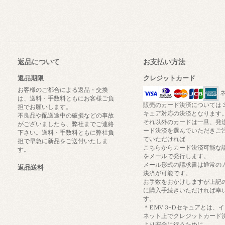
返品について
お支払い方法
返品期限
クレジットカード
お客様のご都合による返品・交換
ネ
は、送料・手数料ともにお客様ご負
販売のカード決済については
担でお願いします。
キュア対応の決済となります
不良品や配送途中の破損などの事故
それ以外のカードは一旦、発
がございましたら、弊社までご連絡
ード決済を選んでいただきご
下さい。送料・手数料ともに弊社負
ていただければ
担で早急に新品をご送付いたしま
こちらからカード決済可能な
す。
をメールで発行します。
メール形式の請求書は通常の
返品送料
決済が可能です。
お手数をおかけしますが上記
に購入手続きいただければ幸
す。
＊EMV 3-Dセキュアとは、
ネット上でクレジットカード
より安全に行うために、