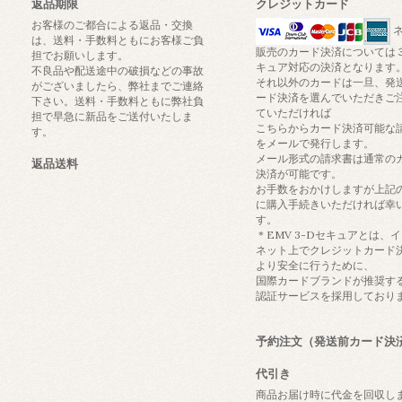
返品期限
クレジットカード
お客様のご都合による返品・交換
ネ
は、送料・手数料ともにお客様ご負
販売のカード決済については
担でお願いします。
キュア対応の決済となります
不良品や配送途中の破損などの事故
それ以外のカードは一旦、発
がございましたら、弊社までご連絡
ード決済を選んでいただきご
下さい。送料・手数料ともに弊社負
ていただければ
担で早急に新品をご送付いたしま
こちらからカード決済可能な
す。
をメールで発行します。
メール形式の請求書は通常の
返品送料
決済が可能です。
お手数をおかけしますが上記
に購入手続きいただければ幸
す。
＊EMV 3-Dセキュアとは、
ネット上でクレジットカード
より安全に行うために、
国際カードブランドが推奨す
認証サービスを採用しており
予約注文（発送前カード決
代引き
商品お届け時に代金を回収し