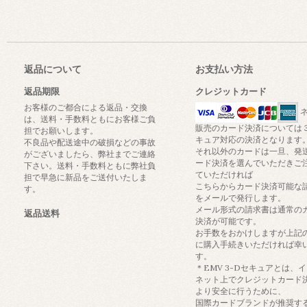
返品について
お支払い方法
返品期限
クレジットカード
お客様のご都合による返品・交換
ネ
は、送料・手数料ともにお客様ご負
販売のカード決済については
担でお願いします。
キュア対応の決済となります
不良品や配送途中の破損などの事故
それ以外のカードは一旦、発
がございましたら、弊社までご連絡
ード決済を選んでいただきご
下さい。送料・手数料ともに弊社負
ていただければ
担で早急に新品をご送付いたしま
こちらからカード決済可能な
す。
をメールで発行します。
メール形式の請求書は通常の
返品送料
決済が可能です。
お手数をおかけしますが上記
に購入手続きいただければ幸
す。
＊EMV 3-Dセキュアとは、
ネット上でクレジットカード
より安全に行うために、
国際カードブランドが推奨す