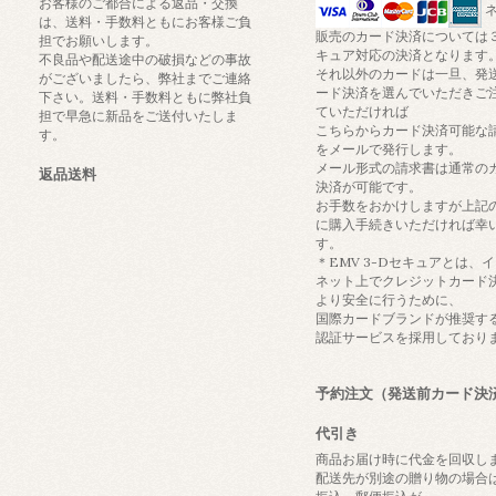
お客様のご都合による返品・交換
ネ
は、送料・手数料ともにお客様ご負
販売のカード決済については
担でお願いします。
キュア対応の決済となります
不良品や配送途中の破損などの事故
それ以外のカードは一旦、発
がございましたら、弊社までご連絡
ード決済を選んでいただきご
下さい。送料・手数料ともに弊社負
ていただければ
担で早急に新品をご送付いたしま
こちらからカード決済可能な
す。
をメールで発行します。
メール形式の請求書は通常の
返品送料
決済が可能です。
お手数をおかけしますが上記
に購入手続きいただければ幸
す。
＊EMV 3-Dセキュアとは、
ネット上でクレジットカード
より安全に行うために、
国際カードブランドが推奨す
認証サービスを採用しており
予約注文（発送前カード決
代引き
商品お届け時に代金を回収し
配送先が別途の贈り物の場合