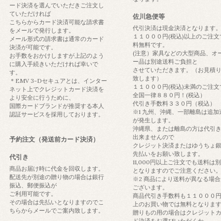
ード決済を選んでいただきご注文し
ていただければ
佐川急便等
こちらからカード決済可能な請求書
代引決済は現金決済となります
をメールで発行します。
１１０００円(税込)以上のご注文
メール形式の請求書は通常のカード
料無料です。
決済が可能です。
(注意）家具などの大型商品、オ
お手数をおかけしますが上記のよう
ー品は別途送料ご負担と
に購入手続きいただければ幸いで
させていただきます。（お見積
す。
致します）
＊EMV 3-Dセキュアとは、インター
１１０００円(税込)未満のご注文
ネット上でクレジットカード決済を
全国一律８８０円！(税込）
より安全に行うために、
代引き手数料３３０円（税込）
国際カードブランドが推奨する本人
※1 九州、沖縄、一部離島は追加
認証サービスを採用しております。
が発生します。
沖縄県、または離島の方は代引
出来ませんので
予約注文（発送前カード決済）
クレジット決済またはゆうちょ
先払いをお願い致します。
代引き
11,000円以上ご注文でも送料は
商品お届け時に代金を回収します。
となりますのでご注意ください
配送先が別途の贈り物の場合は銀行
※2 商品により送料が異なる場合
振込、郵便振込が
ございます。
ご利用可能です。
商品代引き手数料も１１０００
その場合は先払いとなりますのでこ
上のお買い物では無料となりま
ちらからメールでご案内致します。
贈りもの用の場合はクレジット
ド決済をお選びいただくか