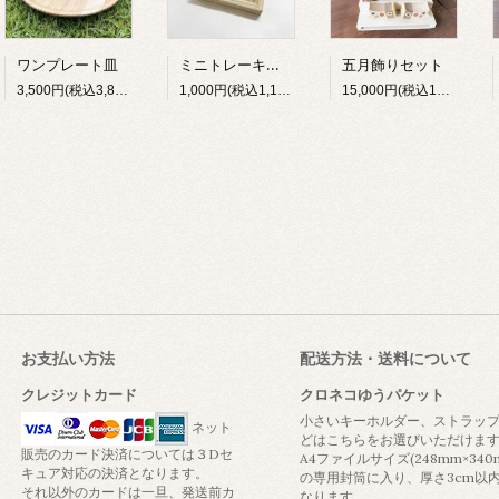
ミニトレーキット
ワンプレート皿
五月飾りセット
3,500円(税込3,850円)
1,000円(税込1,100円)
15,000円(税込16,500円)
お支払い方法
配送方法・送料について
クレジットカード
クロネコゆうパケット
小さいキーホルダー、ストラッ
ネット
どはこちらをお選びいただけま
販売のカード決済については３Dセ
A4ファイルサイズ(248mm×340
キュア対応の決済となります。
の専用封筒に入り、厚さ3cm以
それ以外のカードは一旦、発送前カ
なります。