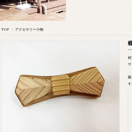
TOP
>
アクセサリー小物
材
サ
蝶
す