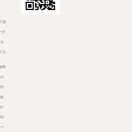
。
で送
ーダ
りを
でも
送料
きが
銀行
別途
。
が
円以
す。
カー