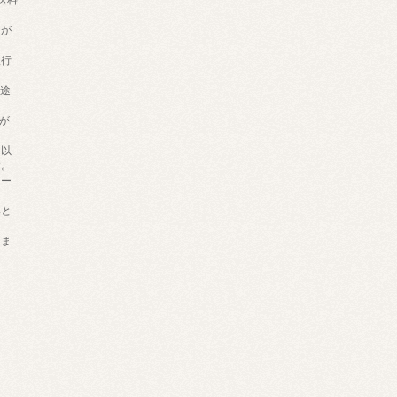
きが
銀行
別途
。
が
円以
す。
カー
いと
しま