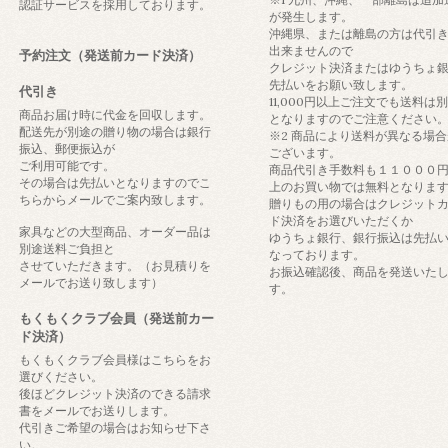
認証サービスを採用しております。
が発生します。
沖縄県、または離島の方は代引
出来ませんので
予約注文（発送前カード決済）
クレジット決済またはゆうちょ
先払いをお願い致します。
代引き
11,000円以上ご注文でも送料は
商品お届け時に代金を回収します。
となりますのでご注意ください
配送先が別途の贈り物の場合は銀行
※2 商品により送料が異なる場合
振込、郵便振込が
ございます。
ご利用可能です。
商品代引き手数料も１１０００
その場合は先払いとなりますのでこ
上のお買い物では無料となりま
ちらからメールでご案内致します。
贈りもの用の場合はクレジット
ド決済をお選びいただくか
家具などの大型商品、オーダー品は
ゆうちょ銀行、銀行振込は先払
別途送料ご負担と
なっております。
させていただきます。（お見積りを
お振込確認後、商品を発送いた
メールでお送り致します）
す。
もくもくクラブ会員（発送前カー
ド決済）
もくもくクラブ会員様はこちらをお
選びください。
後ほどクレジット決済のできる請求
書をメールでお送りします。
代引きご希望の場合はお知らせ下さ
い。