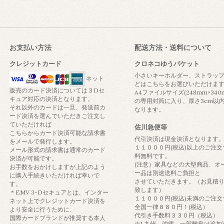
お支払い方法
配送方法・送料について
クレジットカード
クロネコゆうパケット
小さいキーホルダー、ストラッ
ネット
どはこちらをお選びいただけま
販売のカード決済については３Dセ
A4ファイルサイズ(248mm×340
キュア対応の決済となります。
の専用封筒に入り、厚さ3cm以
それ以外のカードは一旦、発送前カ
なります。
ード決済を選んでいただきご注文し
ていただければ
佐川急便等
こちらからカード決済可能な請求書
代引決済は現金決済となります
をメールで発行します。
１１０００円(税込)以上のご注文
メール形式の請求書は通常のカード
料無料です。
決済が可能です。
(注意）家具などの大型商品、オ
お手数をおかけしますが上記のよう
ー品は別途送料ご負担と
に購入手続きいただければ幸いで
させていただきます。（お見積
す。
致します）
＊EMV 3-Dセキュアとは、インター
１１０００円(税込)未満のご注文
ネット上でクレジットカード決済を
全国一律８８０円！(税込）
より安全に行うために、
代引き手数料３３０円（税込）
国際カードブランドが推奨する本人
※1 九州、沖縄、一部離島は追加