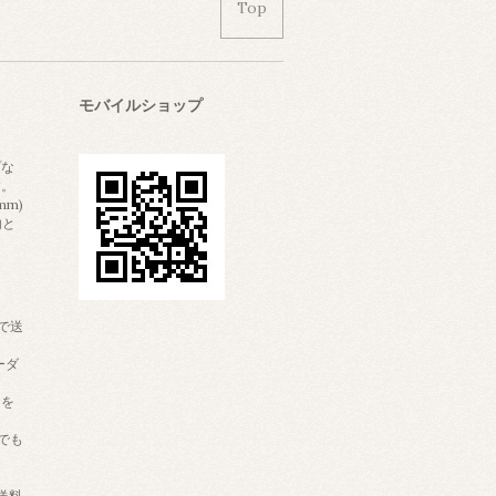
Top
モバイルショップ
プな
す。
mm)
内と
。
で送
ーダ
りを
でも
送料